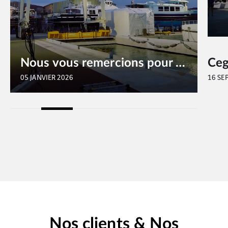
Nous vous remercions pour votre confiance en 2025 et sommes prêts à vous accompagner dans vos nouve…
05 JANVIER 2026
16 SE
Nos clients & Nos